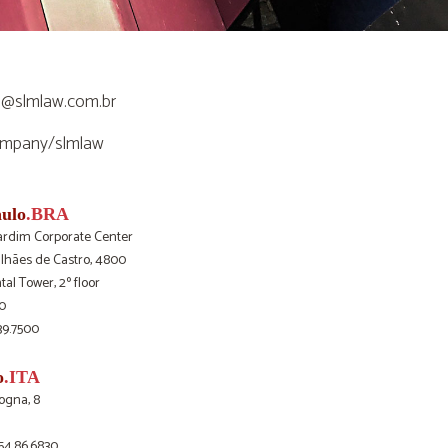
o@slmlaw.com.br
ompany/slmlaw
aulo
.BRA
ardim Corporate Center
lhães de Castro, 4800
al Tower, 2º floor
0
39.7500
o
.ITA
ogna, 8
54.86.6830