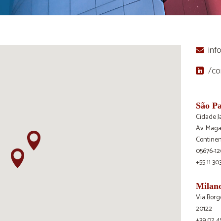
inf
/c
São P
Cidade J
Av. Maga
Continent
05676-12
+55 11 30
Milan
Via Borg
20122
+39 02 4