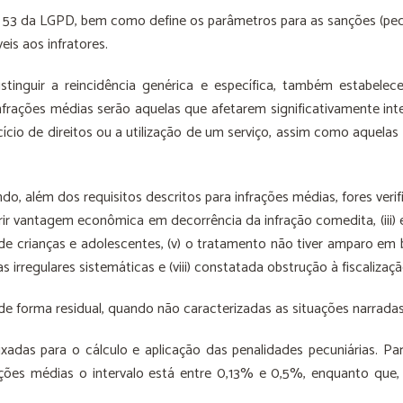
53 da LGPD, bem como define os parâmetros para as sanções (pecuniá
eis aos infratores.
tinguir a reincidência genérica e específica, também estabelec
nfrações médias serão aquelas que afetarem significativamente inte
cício de direitos ou a utilização de um serviço, assim como aquela
o, além dos requisitos descritos para infrações médias, fores verif
erir vantagem econômica em decorrência da infração comedita, (iii) exis
e crianças e adolescentes, (v) o tratamento não tiver amparo em b
icas irregulares sistemáticas e (viii) constatada obstrução à fiscalizaçã
 de forma residual, quando não caracterizadas as situações narradas
xadas para o cálculo e aplicação das penalidades pecuniárias. Par
ões médias o intervalo está entre 0,13% e 0,5%, enquanto que, p