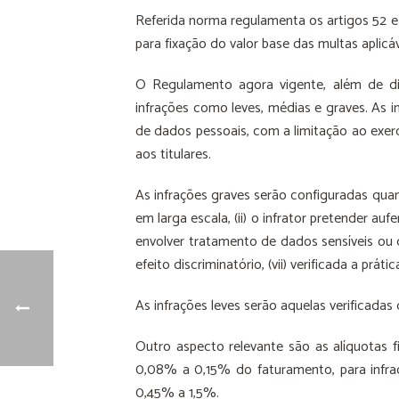
Referida norma regulamenta os artigos 52 e 
para fixação do valor base das multas aplicáv
O Regulamento agora vigente, além de dis
infrações como leves, médias e graves. As i
de dados pessoais, com a limitação ao exer
aos titulares.
As infrações graves serão configuradas quand
em larga escala, (ii) o infrator pretender auf
envolver tratamento de dados sensíveis ou d
efeito discriminatório, (vii) verificada a prát
As infrações leves serão aquelas verificadas
Outro aspecto relevante são as alíquotas fi
0,08% a 0,15% do faturamento, para infraç
0,45% a 1,5%.