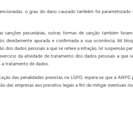
mencionadas, o grau do dano causado também foi parametrizado e
as sanções pecuniárias, outras formas de sanção também foram 
, após devidamente apurada e confirmada a sua ocorrência, (iii) bl
nação dos dados pessoais a que se refere a infração, (v) suspensão
exercício da atividade de tratamento dos dados pessoais a que se r
as a tratamento de dados.
cação das penalidades previstas na LGPD, espera-se que a ANPD p
o das empresas aos preceitos legais a fim de mitigar eventuais ris