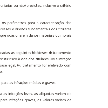
rias ou não) previstas, inclusive o critério
e os parâmetros para a caracterização das
resses e direitos fundamentais dos titulares
s que ocasionarem danos materiais ou morais
icadas as seguintes hipóteses: (i) tratamento
tir risco à vida dos titulares, (iv) a infração
ase legal, (vi) tratamento for efetivado com
o.
 para as infrações médias e graves.
a as infrações leves, as alíquotas variam de
ara infrações graves, os valores variam de