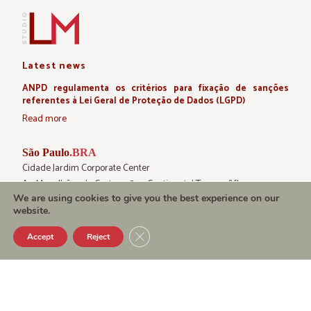
Latest news
ANPD regulamenta os critérios para fixação de sanções
referentes à Lei Geral de Proteção de Dados (LGPD)
Read more
São Paulo
.BRA
Cidade Jardim Corporate Center
Av. Magalhães de Castro, 4800 Continental Tower, 2º floor
We are using cookies to give you the best experience on our
05676-120
website.
+55 11 3039.7500
Close GDPR Cookie Banner
Accept
Reject
Milano
.ITA
Via Borgogna, 8
20122
+39 02 454.86.6830